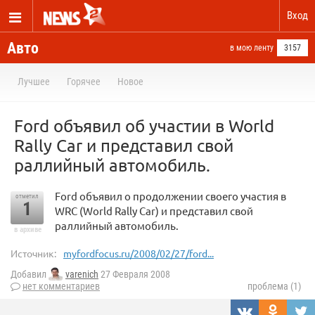
Вход
Авто
в мою ленту
3157
Лучшее
Горячее
Новое
Ford объявил об участии в World
Rally Car и представил свой
раллийный автомобиль.
Ford объявил о продолжении своего участия в
отметил
1
WRC (World Rally Car) и представил свой
раллийный автомобиль.
в архиве
Источник:
myfordfocus.ru/2008/02/27/ford...
Добавил
varenich
27 Февраля 2008
нет комментариев
проблема (1)