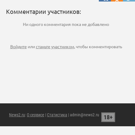
Комментарии участников:
Ни одного комментария пока не добавлено
Войдите
или
станьте участником
, чтобы комментировать
News2.ru
:
О сервисе
|
Статистика
| admin@news2.ru
18+