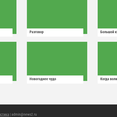
Разговор
Большой к
Новогоднее чудо
Когда волк
истика
| admin@news2.ru