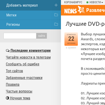
КОРОНАВИРУС
НОВОСТИ
Добавить материал
Развлеч
Метки
Лучшие DVD-ре
Регионы
Выбор лучших 
отметили
22
Awards, сложн
экспертов, из
человека
в архиве
некоторых кат
Последние комментарии
«Лучшее изоб
Читайте новости в телеграм
почета раздел
Сообщить об ошибке
В сложившейся
Топ сайтов
просто цените
Забаненные участники
Лауреаты прем
Правила
Частые вопросы
01. Лучшее и
02. Лучшее из
Ночная тема
03. Лучший зв