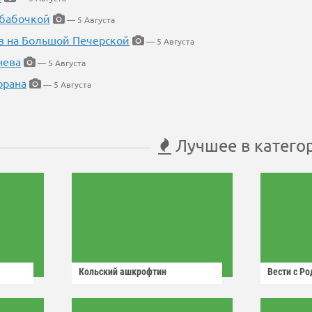
 бабочкой
— 5 Августа
в на Большой Печерской
— 5 Августа
нева
— 5 Августа
орана
— 5 Августа
Лучшее в катего
Кольский ашкрофтин
Вести с Р