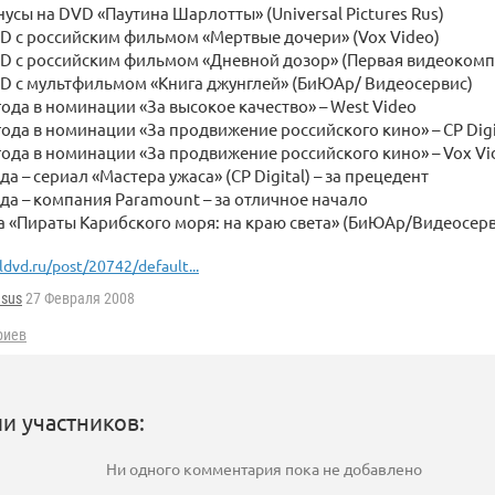
нусы на DVD «Паутина Шарлотты» (Universal Pictures Rus)
D с российским фильмом «Мертвые дочери» (Vox Video)
VD с российским фильмом «Дневной дозор» (Первая видеокомп
VD с мультфильмом «Книга джунглей» (БиЮАр/ Видеосервис)
года в номинации «За высокое качество» – West Video
года в номинации «За продвижение российского кино» – CP Digi
года в номинации «За продвижение российского кино» – Vox Vi
да – сериал «Мастера ужаса» (CP Digital) – за прецедент
ода – компания Paramount – за отличное начало
а «Пираты Карибского моря: на краю света» (БиЮАр/Видеосерв
ldvd.ru/post/20742/default...
esus
27 Февраля 2008
риев
и участников:
Ни одного комментария пока не добавлено