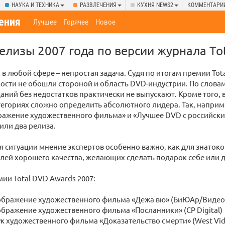
НАУКА И ТЕХНИКА
РАЗВЛЕЧЕНИЯ
КУХНЯ NEWS2
КОММЕНТАРИ
ения
Лучшее
Горячее
Новое
лизы 2007 года по версии журнала To
в любой сфере – непростая задача. Судя по итогам премии Tot
ости не обошли стороной и область DVD-индустрии. По слова
даний без недостатков практически не выпускают. Кроме того, 
егориях сложно определить абсолютного лидера. Так, наприм
ражение художественного фильма» и «Лучшее DVD с российск
или два релиза.
 ситуации мнение экспертов особенно важно, как для знатоков
лей хорошего качества, желающих сделать подарок себе или 
ии Total DVD Awards 2007:
зображение художественного фильма «Дежа вю» (БиЮАр/Видео
ображение художественного фильма «Посланники» (CP Digital)
ук художественного фильма «Доказательство смерти» (West Vi