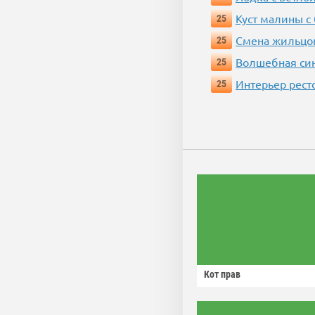
Куст малины с
25
Смена жильцо
25
Волшебная си
25
Интерьер рест
25
Кот прав