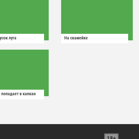
усок луга
На скамейке
 попадает в капкан
18+