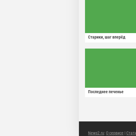
Старики, шаг вперёд
Последнее печенье
News2.ru
:
О сервисе
|
Стат