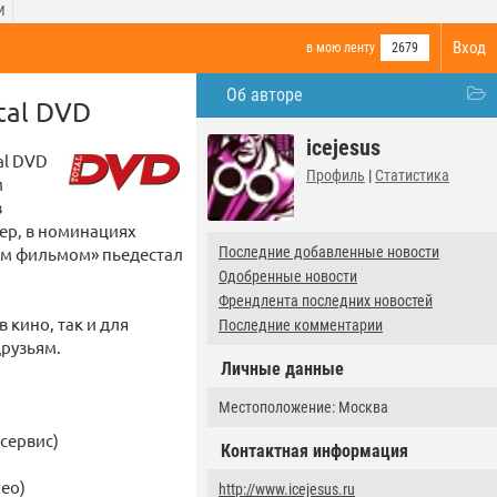
И
Вход
в мою ленту
2679
Об авторе
tal DVD
icejesus
al DVD
Профиль
|
Статистика
м
в
ер, в номинациях
им фильмом» пьедестал
Последние добавленные новости
Одобренные новости
Френдлента последних новостей
 кино, так и для
Последние комментарии
друзьям.
Личные данные
Местоположение: Москва
сервис)
Контактная информация
deo)
http://www.icejesus.ru