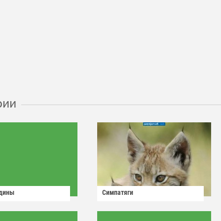
рии
одины
Симпатяги