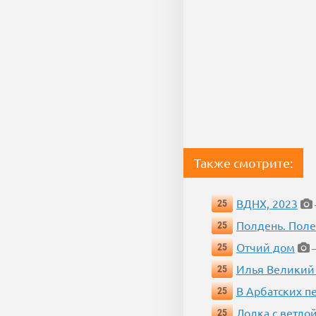
Также смотрите:
ВДНХ, 2023
25
Полдень. Пол
25
Отчий дом
25
—
Илья Великий
25
В Арбатских п
25
Лодка с ветло
25