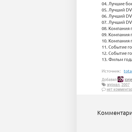
04. Лучшие бо
05. Лучший DV
06. Лучший D
07. Лучший D
08. Компания 
09. Компания 
10. Компания 
11. Событие го
12. Событие г
13. Фильм год
Источник:
tota
Добавил
icej
журнал
,
2007
нет коммента
Комментари