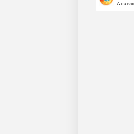
А по ва