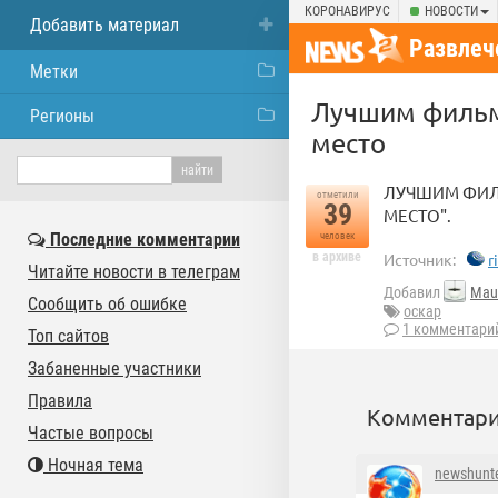
КОРОНАВИРУС
НОВОСТИ
Добавить материал
Развлеч
Метки
Лучшим фильмо
Регионы
место
ЛУЧШИМ ФИЛЬ
отметили
39
МЕСТО".
Последние комментарии
человек
в архиве
Источник:
r
Читайте новости в телеграм
Добавил
Mau
Сообщить об ошибке
оскар
1 комментари
Топ сайтов
Забаненные участники
Правила
Комментари
Частые вопросы
Ночная тема
newshunt