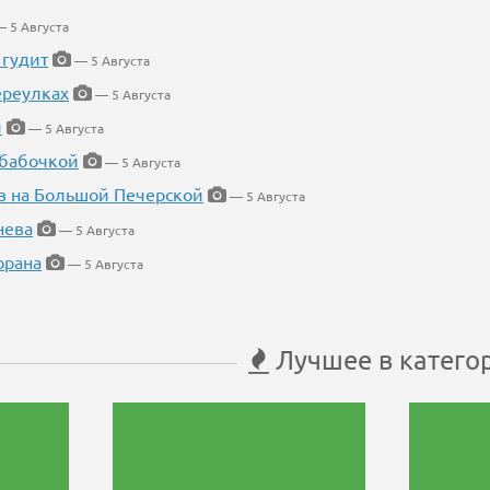
 5 Августа
 гудит
— 5 Августа
ереулках
— 5 Августа
й
— 5 Августа
 бабочкой
— 5 Августа
в на Большой Печерской
— 5 Августа
нева
— 5 Августа
орана
— 5 Августа
Лучшее в катего