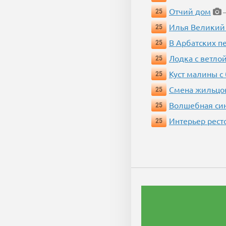
Отчий дом
25
—
Илья Великий
25
В Арбатских п
25
Лодка с ветло
25
Куст малины с
25
Смена жильцо
25
Волшебная си
25
Интерьер рест
25