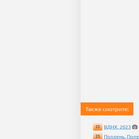
Также смотрите:
ВДНХ, 2023
25
Полдень. Пол
25