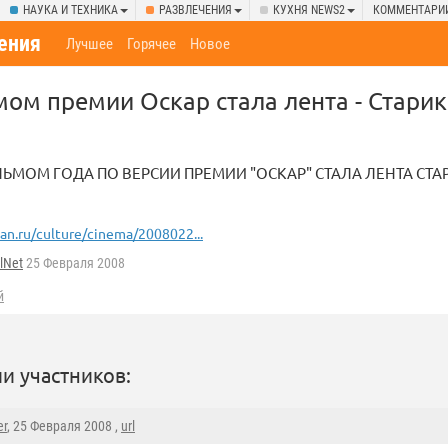
НАУКА И ТЕХНИКА
РАЗВЛЕЧЕНИЯ
КУХНЯ NEWS2
КОММЕНТАРИ
ения
Лучшее
Горячее
Новое
м премии Оскар стала лента - Старик
МОМ ГОДА ПО ВЕРСИИ ПРЕМИИ "ОСКАР" СТАЛА ЛЕНТА СТА
ian.ru/culture/cinema/2008022...
lNet
25 Февраля 2008
й
и участников:
er
, 25 Февраля 2008 ,
url