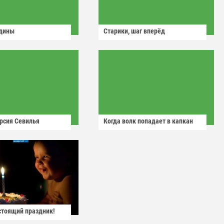
одины
Старики, шаг вперёд
рсия Севилья
Когда волк попадает в капкан
астоящий праздник!