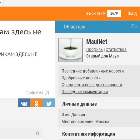
И
Вход
в мою ленту
2679
Об авторе
ам здесь не
MaulNet
Профиль
|
Статистика
РИКАМ ЗДЕСЬ НЕ
Старый дон Маул
Последние добавленные новости
Одобренные новости
Френдлента последних новостей
Последние комментарии
проблема (2)
Личные данные
Имя: Даниил
Местоположение: Москва
0
Контактная информация