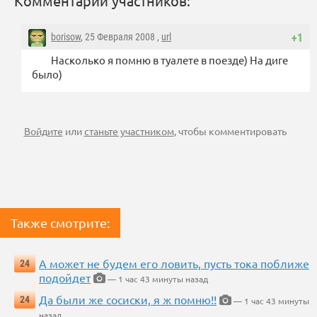
Комментарии участников:
borisow
, 25 Февраля 2008 ,
url
+1
Насколько я помню в туалете в поезде) На диге
было)
Войдите
или
станьте участником
, чтобы комментировать
Также смотрите:
А может не будем его ловить, пусть тока поближе
24
подойдет
— 1 час 43 минуты назад
Да были же сосиски, я ж помню!!
24
— 1 час 43 минуты
назад