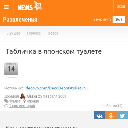
Вход
Развлечения
в мою ленту
2679
Лучшее
Горячее
Новое
Табличка в японском туалете
отметили
14
в архиве
Источник:
decovo.com/DecoDepot/toilet-in...
Добавил
Alaska
25 Февраля 2008
туалет
Япония
1 комментарий
проблема (1)