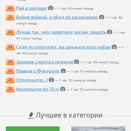
Рай в шалаше
24
— 1 час 45 минут назад
Война войной, а обед по расписанию
23
— 1 час 46
минут назад
Лучше так, чем животину жизни лишать
24
— 1 час
47 минут назад
Судя по отпечатку, на самокате ехал кабан
24
— 1
час 48 минут назад
Зоопарк строгого режима
24
— 1 час 49 минут назад
Правда о Фукусиме
24
— 1 час 51 минуту назад
Отдуплился...)
24
— 1 час 52 минуты назад
Ностальгия по 70-м
23
— 1 час 52 минуты назад
Лучшее в категории