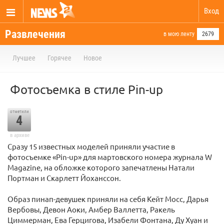
Вход
Развлечения
в мою ленту
2679
Лучшее
Горячее
Новое
Фотосъемка в стиле Pin-up
отметили
4
в архиве
Сразу 15 известных моделей приняли участие в
фотосъемке «Pin-up» для мартовского номера журнала W
Magazine, на обложке которого запечатлены Натали
Портман и Скарлетт Йоханссон.
Образ пинап-девушек приняли на себя Кейт Мосс, Дарья
Вербовы, Девон Аоки, Амбер Валлетта, Ракель
Циммерман, Ева Герцигова, Изабели Фонтана, Ду Хуан и