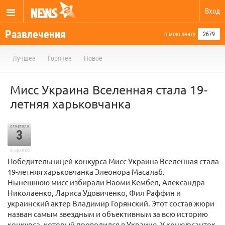
Вход
Развлечения
в мою ленту
2679
Лучшее
Горячее
Новое
Мисс Украина Вселенная стала 19-
летняя харьковчанка
отметили
3
в архиве
Победительницей конкурса Мисс Украина Вселенная стала
19-летняя харьковчанка Элеонора Масалаб.
Нынешнюю мисс избирали Наоми Кембел, Александра
Николаенко, Лариса Удовиченко, Фил Раффин и
украинский актер Владимир Горянский. Этот состав жюри
назван самым звездным и объективным за всю историю
конкурса, который проводился в Украине. У конкурсанток