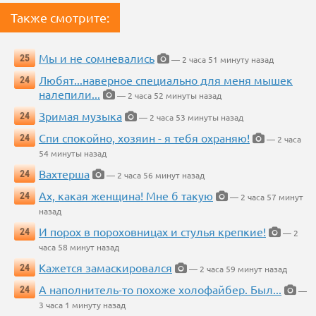
Также смотрите:
Мы и не сомневались
25
— 2 часа 51 минуту назад
Любят...наверное специально для меня мышек
24
налепили...
— 2 часа 52 минуты назад
Зримая музыка
24
— 2 часа 53 минуты назад
Спи спокойно, хозяин - я тебя охраняю!
24
— 2 часа
54 минуты назад
Вахтерша
24
— 2 часа 56 минут назад
Ах, какая женщина! Мне б такую
24
— 2 часа 57 минут
назад
И порох в пороховницах и стулья крепкие!
24
— 2
часа 58 минут назад
Кажется замаскировался
24
— 2 часа 59 минут назад
А наполнитель-то похоже холофайбер. Был...
24
—
3 часа 1 минуту назад