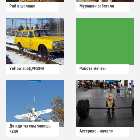
Рай в шалаше
Мурашки забегали
Yellow subДРИЗИН
Работа мечты
Да иди ты сам знаешь
куда
Астерикс - начало