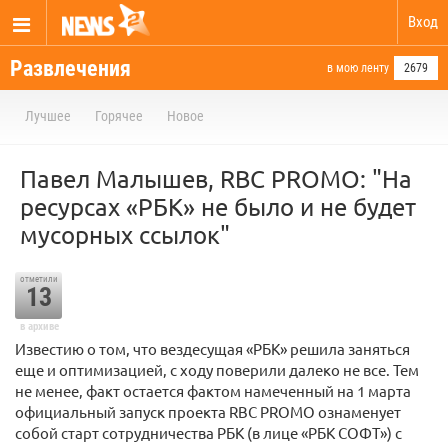
Вход
Развлечения
в мою ленту
2679
Лучшее
Горячее
Новое
Павел Малышев, RBC PROMO: "На
ресурсах «РБК» не было и не будет
мусорных ссылок"
отметили
13
в архиве
Известию о том, что вездесущая «РБК» решила заняться
еще и оптимизацией, с ходу поверили далеко не все. Тем
не менее, факт остается фактом намеченный на 1 марта
официальный запуск проекта RBC PROMO ознаменует
собой старт сотрудничества РБК (в лице «РБК СОФТ») с