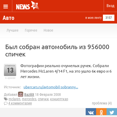
Вход
Авто
в мою ленту
3157
Лучшее
Горячее
Новое
Был собран автомобиль из 956000
спичек
Фотографии реально очумелых ручек. Собрали
отметили
13
Mercedes McLaren 4/14 F1, на это ушло 6к евро и 6
лет жизни.
в архиве
Источник:
ubercars.ru/avtomobil-sobranny...
Добавил
BaziliX
18 Февраля 2008
mclaren
,
mercedes
,
спички
,
концепткар
4 комментария
проблема (4)