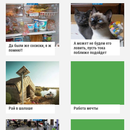
А может не будем его
Да были же сосиски, я ж
ловить, пусть тока
помню!!
поближе подойдет
Рай в шалаше
Работа мечты