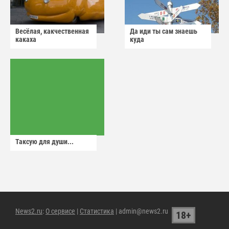
Весёлая, какчественная
Да иди ты сам знаешь
какаха
куда
Таксую для души...
News2.ru
:
О сервисе
|
Статистика
| admin@news2.ru
18+