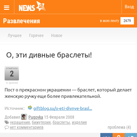
Вход
Развлечения
в мою ленту
2679
Лучшее
Горячее
Новое
О, эти дивные браслеты!
отметили
2
в архиве
Пост о прекрасном украшении — браслет, который делает
женскую ручку еще более привлекательной.
Источник:
giftblog.su/o-eti-divnye-brasl...
Добавил
Pugovka
15 Февраля 2008
украшения
,
бижутерия
,
браслеты
,
изделия
нет комментариев
проблема (4)