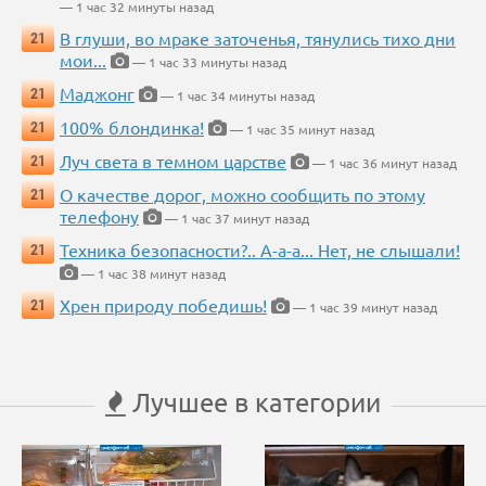
— 1 час 32 минуты назад
В глуши, во мраке заточенья, тянулись тихо дни
21
мои...
— 1 час 33 минуты назад
Маджонг
21
— 1 час 34 минуты назад
100% блондинка!
21
— 1 час 35 минут назад
Луч света в темном царстве
21
— 1 час 36 минут назад
О качестве дорог, можно сообщить по этому
21
телефону
— 1 час 37 минут назад
Техника безопасности?.. А-а-а... Нет, не слышали!
21
— 1 час 38 минут назад
Хрен природу победишь!
21
— 1 час 39 минут назад
Лучшее в категории