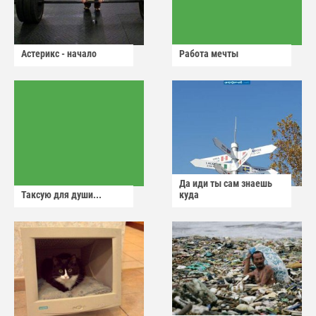
Астерикс - начало
Работа мечты
Да иди ты сам знаешь
Таксую для души...
куда