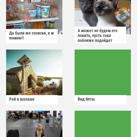
А может не будем его
Да были же сосиски, я ж
ловить, пусть тока
помню!!
поближе подойдет
Рай в шалаше
Вид Ялты