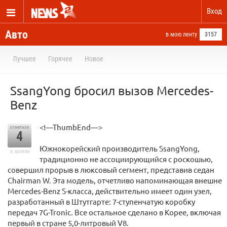
Вход
Авто
в мою ленту
3157
Лучшее
Горячее
Новое
SsangYong бросил вызов Mercedes-
Benz
<!—ThumbEnd—>
отметили
4
Южнокорейский производитель SsangYong,
в архиве
традиционно не ассоциирующийся с роскошью,
совершил прорыв в люксовый сегмент, представив седан
Chairman W. Эта модель, отчетливо напоминающая внешне
Mercedes-Benz S-класса, действительно имеет один узел,
разработанный в Штутгарте: 7-ступенчатую коробку
передач 7G-Tronic. Все остальное сделано в Корее, включая
первый в стране 5,0-литровый V8.