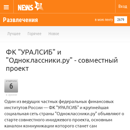
Вход
Развлечения
в мою ленту
2679
Лучшее
Горячее
Новое
ФК "УРАЛСИБ" и
"Одноклассники.ру" - совместный
проект
отметили
6
в архиве
Один из ведущих частных федеральных финансовых
институтов России — ФК "УРАЛСИБ" и крупнейшая
социальная сеть страны "Одноклассники.ру" объявляют о
старте совместного имиджевого проекта, основным
каналом коммуникации которого станет сам