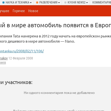
НАУКА И ТЕХНИКА
РАЗВЛЕЧЕНИЯ
КУХНЯ NEWS2
КОММЕНТАРИ
учшее
Горячее
Новое
 в мире автомобиль появится в Европ
пания Tata намерена в 2012 году начать на европейском рынк
мого дешевого в мире автомобиля — Nano.
ontanka.ru/2008/02/11/106/
makov
12 Февраля 2008
риев
и участников:
Ни одного комментария пока не добавлено
Войдите
или
станьте участником
, чтобы комментировать