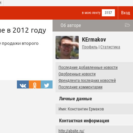
И
Вход
в мою ленту
3157
Об авторе
е в 2012 году
KErmakov
е продажи второго
Профиль
|
Статистика
Последние добавленные новости
Одобренные новости
Френдлента последних новостей
Последние комментарии
Личные данные
Имя: Константин Ермаков
Контактная информация
http://absite.ru/