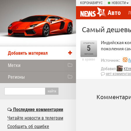
КОРОНАВИРУС
НОВОСТИ
Авто
Л
Самый дешевый
Индийская ком
отметили
5
поколения са
Добавить материал
человек
в архиве
Источник:
f
Метки
Добавил
KEr
нет коммента
Регионы
Комментари
Последние комментарии
Читайте новости в телеграм
Сообщить об ошибке