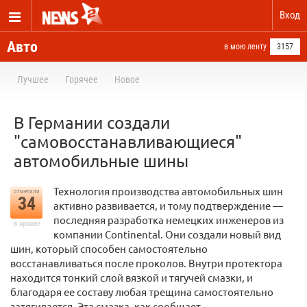
Вход
Авто
в мою ленту
3157
Лучшее
Горячее
Новое
В Германии создали
"самовосстанавливающиеся"
автомобильные шины
Технология производства автомобильных шин
отметили
34
активно развивается, и тому подтверждение —
последняя разработка немецких инженеров из
в архиве
компании Continental. Они создали новый вид
шин, который способен самостоятельно
восстанавливаться после проколов. Внутри протектора
находится тонкий слой вязкой и тягучей смазки, и
благодаря ее составу любая трещина самостоятельно
затягивается. Эта смазка, как сообщает