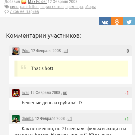
Добавил
Max Folder
12 Февраля 2008
кино
,
paris hilton
,
пэрис хилтон
,
премьера
,
сборы
7 комментариев
Комментарии участников:
Pdui
, 12 Февраля 2008 ,
url
0
That's hot!
avar
, 12 Февраля 2008 ,
url
-1
Бешеные деньги cрубила! :D
dambs
, 12 Февраля 2008 ,
url
+1
Как не смешно, но 21 февраля фильм выходит на
экраны в России. Надеюсь после СЛФ у наших