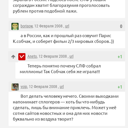
сограждан хватит благоразумия проголосовать
рублем против подобной лажи.
borisow
, 12 Февраля 2008 ,
url
0
а в России, как и прошлый раз озвучит Парис
К.собчак, и соберет фильм 2/3 мировых сборов..))
Aneto
, 12 Февраля 2008 ,
url
+1
Теперь понятно почему СЛФ собрал
миллионы! Так Собчак себя же играла!!!
voip
, 12 Февраля 2008 ,
url
+1
Вот делать человеку нечего. Своими выходками
напоминает сплогеров — хоть бы что-нибудь
сделать, лишь бы внимание приклечь. Может у неё
сотня сайтов новостных и она для них новости
буквально из воздуха творит?