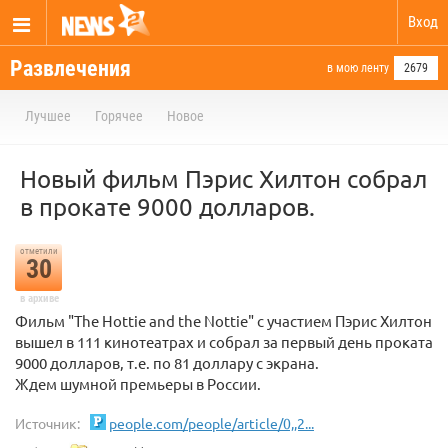
Вход
Развлечения
в мою ленту
2679
Лучшее
Горячее
Новое
Новый фильм Пэрис Хилтон собрал
в прокате 9000 долларов.
отметили
30
в архиве
Фильм "The Hottie and the Nottie" с участием Пэрис Хилтон
вышел в 111 кинотеатрах и собрал за первый день проката
9000 долларов, т.е. по 81 доллару с экрана.
Ждем шумной премьеры в России.
Источник:
people.com/people/article/0,,2...