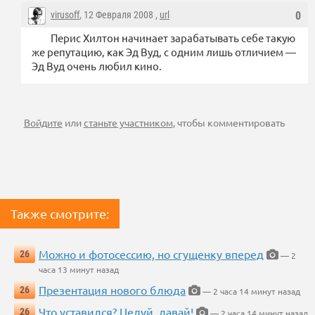
virusoff
, 12 Февраля 2008 ,
url
0
Перис Хилтон начинает зарабатывать себе такую
же репутацию, как Эд Вуд, с одним лишь отличием —
Эд Вуд очень любил кино.
Войдите
или
станьте участником
, чтобы комментировать
Также смотрите:
Можно и фотосессию, но сгущенку вперед
26
— 2
часа 13 минут назад
Презентация нового блюда
26
— 2 часа 14 минут назад
Что уставился? Целуй, давай!
26
— 2 часа 14 минут назад