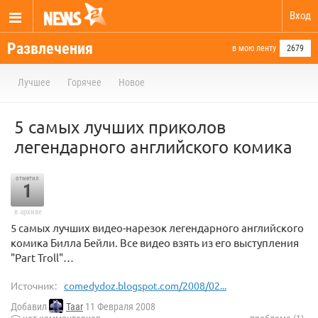
Вход
Развлечения
в мою ленту
2679
Лучшее
Горячее
Новое
5 самых лучших приколов
легендарного английского комика
отметил
1
в архиве
5 самых лучших видео-нарезок легендарного английского
комика Билла Бейли. Все видео взять из его выступления
"Part Troll"…
Источник:
comedydoz.blogspot.com/2008/02...
Добавил
Taar
11 Февраля 2008