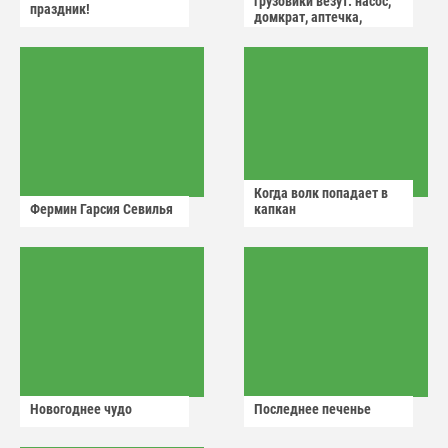
грузовики везут: насос,
праздник!
домкрат, аптечка,
аварийный знак
Когда волк попадает в
Фермин Гарсия Севилья
капкан
Новогоднее чудо
Последнее печенье