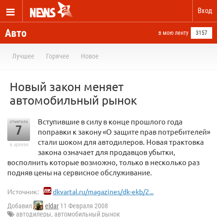
Вход
Авто
в мою ленту
3157
Лучшее
Горячее
Новое
Новый закон меняет
автомобильный рынок
Вступившие в силу в конце прошлого года
отметили
7
поправки к закону «О защите прав потребителей»
стали шоком для автодилеров. Новая трактовка
в архиве
закона означает для продавцов убытки,
восполнить которые возможно, только в несколько раз
подняв цены на сервисное обслуживание.
Источник:
dkvartal.ru/magazines/dk-ekb/2...
Добавил
eldar
11 Февраля 2008
автодилеры
,
автомобильный рынок