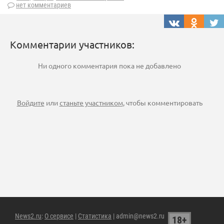
нет комментариев
Комментарии участников:
Ни одного комментария пока не добавлено
Войдите
или
станьте участником
, чтобы комментировать
News2.ru
:
О сервисе
|
Статистика
| admin@news2.ru
18+