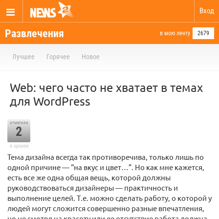
Вход
Развлечения
в мою ленту
2679
Лучшее
Горячее
Новое
Web: чего часто не хватает в темах
для WordPress
отметили
2
в архиве
Тема дизайна всегда так противоречива, только лишь по
одной причине — “на вкус и цвет…”. Но как мне кажется,
есть все же одна общая вещь, которой должны
руководствоваться дизайнеры — практичность и
выполнение целей. Т.е. можно сделать работу, о которой у
людей могут сложится совершенно разные впечатления,
но не смотря на красоту или ее отсутствие работа должна