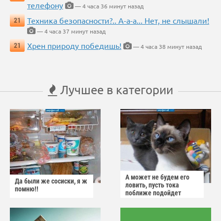
телефону
— 4 часа 36 минут назад
Техника безопасности?.. А-а-а... Нет, не слышали!
21
— 4 часа 37 минут назад
Хрен природу победишь!
21
— 4 часа 38 минут назад
Лучшее в категории
А может не будем его
Да были же сосиски, я ж
ловить, пусть тока
помню!!
поближе подойдет