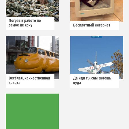
Погряз в работе по
самое не хочу
Бесплатный интернет
Весёлая, какчественная
Да иди ты сам знаешь
какаха
куда