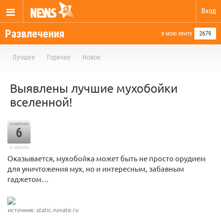
Вход
Развлечения
в мою ленту
2679
Лучшее
Горячее
Новое
Выявлены лучшие мухобойки
вселенной!
отметили
6
в архиве
Оказывается, мухобойка может быть не просто орудием
для уничтожения мух, но и интересным, забавным
гаджетом…
источник: static.novate.ru