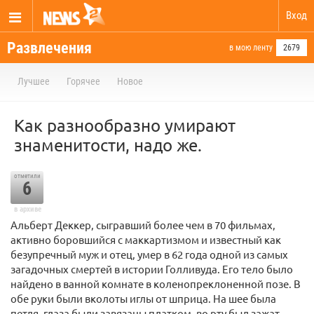
Вход
Развлечения
в мою ленту
2679
Лучшее
Горячее
Новое
Как разнообразно умирают
знаменитости, надо же.
отметили
6
в архиве
Альберт Деккер, сыгравший более чем в 70 фильмах,
активно боровшийся с маккартизмом и известный как
безупречный муж и отец, умер в 62 года одной из самых
загадочных смертей в истории Голливуда. Его тело было
найдено в ванной комнате в коленопреклоненной позе. В
обе руки были вколоты иглы от шприца. На шее была
петля, глаза были завязаны платком, во рту был зажат