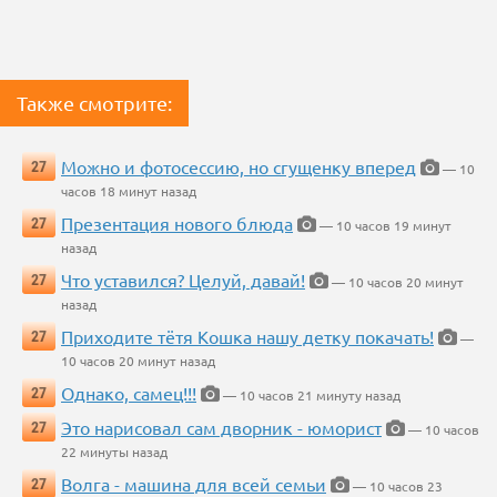
Также смотрите:
Можно и фотосессию, но сгущенку вперед
27
— 10
часов 18 минут назад
Презентация нового блюда
27
— 10 часов 19 минут
назад
Что уставился? Целуй, давай!
27
— 10 часов 20 минут
назад
Приходите тётя Кошка нашу детку покачать!
27
—
10 часов 20 минут назад
Однако, самец!!!
27
— 10 часов 21 минуту назад
Это нарисовал сам дворник - юморист
27
— 10 часов
22 минуты назад
Волга - машина для всей семьи
27
— 10 часов 23