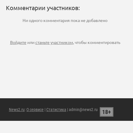
Комментарии участников:
Ни одного комментария пока не добавлено
Войдите
или
станьте участником
, чтобы комментировать
News2.ru
:
О сервисе
|
Статистика
| admin@news2.ru
18+