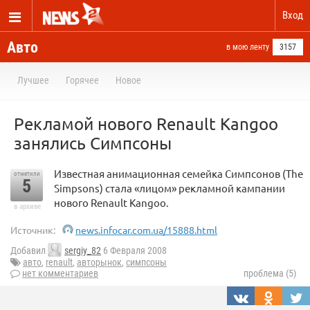
Вход
Авто
в мою ленту
3157
Лучшее
Горячее
Новое
Рекламой нового Renault Kangoo
занялись Симпсоны
Известная анимационная семейка Симпсонов (The
отметили
5
Simpsons) стала «лицом» рекламной кампании
нового Renault Kangoo.
в архиве
Источник:
news.infocar.com.ua/15888.html
Добавил
sergiy_82
6 Февраля 2008
авто
,
renault
,
авторынок
,
симпсоны
нет комментариев
проблема (5)