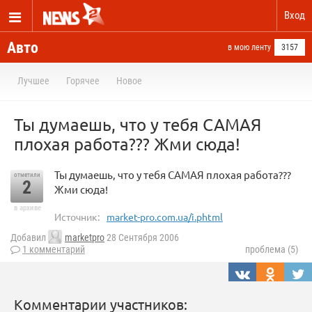
Вход
Авто
в мою ленту
3157
Лучшее
Горячее
Новое
Ты думаешь, что у тебя САМАЯ
плохая работа??? Жми сюда!
Ты думаешь, что у тебя САМАЯ плохая работа???
отметили
2
Жми сюда!
в архиве
Источник:
market-pro.com.ua/i.phtml
Добавил
marketpro
28 Сентября 2006
1 комментарий
проблема (5)
Комментарии участников: