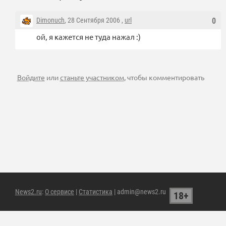
Dimonuch
, 28 Сентября 2006 ,
url
0
ой, я кажется не туда нажал :)
Войдите
или
станьте участником
, чтобы комментировать
News2.ru
:
О сервисе
|
Статистика
| admin@news2.ru
18+