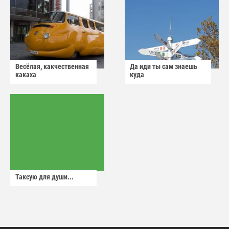
Весёлая, какчественная
Да иди ты сам знаешь
какаха
куда
Таксую для души...