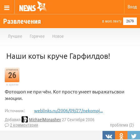
Вход
Развлечения
в мою ленту
2679
Лучшее
Горячее
Новое
Наши коты круче Гарфилдов!
отметили
26
в архиве
Фотошоп не при чём. Кот просто умеет выражатьсвои
эмоции.
Источник:
weblinks.ru/2006/09/27/nekompj...
Добавил
MichaelMonashev
27 Сентября 2006
2 комментария
проблема (2)