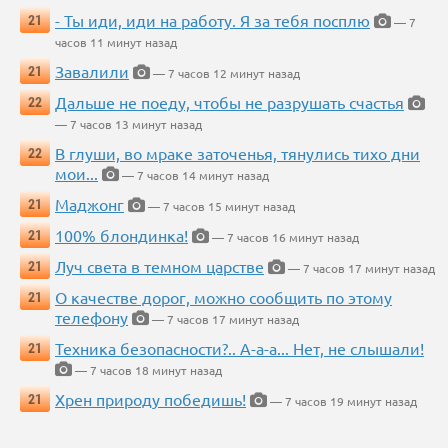
- Ты иди, иди на работу. Я за тебя посплю
21
— 7
часов 11 минут назад
Завалили
21
— 7 часов 12 минут назад
Дальше не поеду, чтобы не разрушать счастья
22
— 7 часов 13 минут назад
В глуши, во мраке заточенья, тянулись тихо дни
22
мои...
— 7 часов 14 минут назад
Маджонг
21
— 7 часов 15 минут назад
100% блондинка!
21
— 7 часов 16 минут назад
Луч света в темном царстве
21
— 7 часов 17 минут назад
О качестве дорог, можно сообщить по этому
21
телефону
— 7 часов 17 минут назад
Техника безопасности?.. А-а-а... Нет, не слышали!
21
— 7 часов 18 минут назад
Хрен природу победишь!
21
— 7 часов 19 минут назад