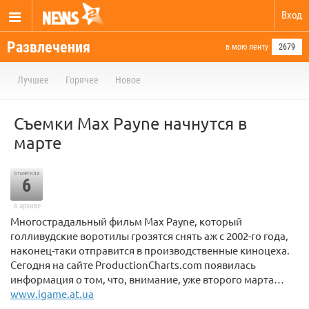
Вход
Развлечения
в мою ленту
2679
Лучшее
Горячее
Новое
Съемки Max Payne начнутся в
марте
отметили
6
в архиве
Многострадальный фильм Max Payne, который
голливудские воротилы грозятся снять аж с 2002-го года,
наконец-таки отправится в производственные киноцеха.
Сегодня на сайте ProductionCharts.com появилась
информация о том, что, внимание, уже второго марта…
www.igame.at.ua