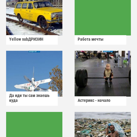
Yellow subДРИЗИН
Работа мечты
Да иди ты сам знаешь
куда
Астерикс - начало