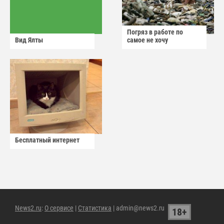
Погряз в работе по
Вид Ялты
самое не хочу
Бесплатный интернет
News2.ru
:
О сервисе
|
Статистика
| admin@news2.ru
18+