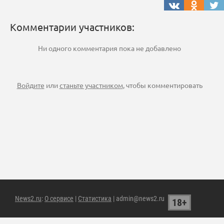
Комментарии участников:
Ни одного комментария пока не добавлено
Войдите
или
станьте участником
, чтобы комментировать
News2.ru
:
О сервисе
|
Статистика
| admin@news2.ru
18+