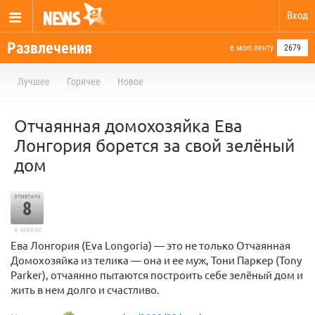
Вход
Развлечения
в мою ленту
2679
Лучшее
Горячее
Новое
Отчаянная домохозяйка Ева
Лонгория борется за свой зелёный
дом
отметили
8
в архиве
Ева Лонгория (Eva Longoria) — это не только Отчаянная
Домохозяйка из телика — она и ее муж, Тони Паркер (Tony
Parker), отчаянно пытаются построить себе зелёный дом и
жить в нем долго и счастливо.