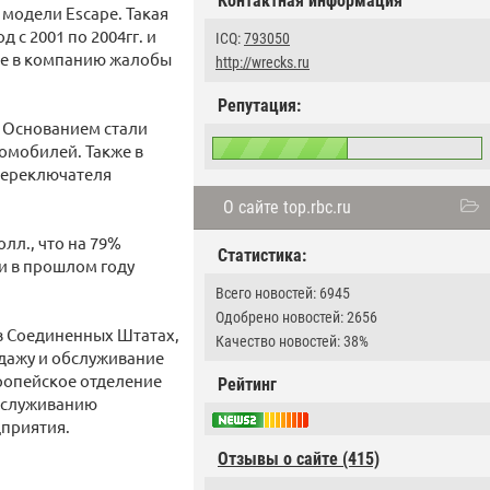
Контактная информация
 модели Escape. Такая
с 2001 по 2004гг. и
ICQ:
793050
ие в компанию жалобы
http://wrecks.ru
Репутация:
y. Основанием стали
омобилей. Также в
 переключателя
О сайте top.rbc.ru
олл., что на 79%
Статистика:
и в прошлом году
Всего новостей: 6945
Одобрено новостей: 2656
в Соединенных Штатах,
Качество новостей: 38%
одажу и обслуживание
ропейское отделение
Рейтинг
обслуживанию
дприятия.
Отзывы о сайте (415)