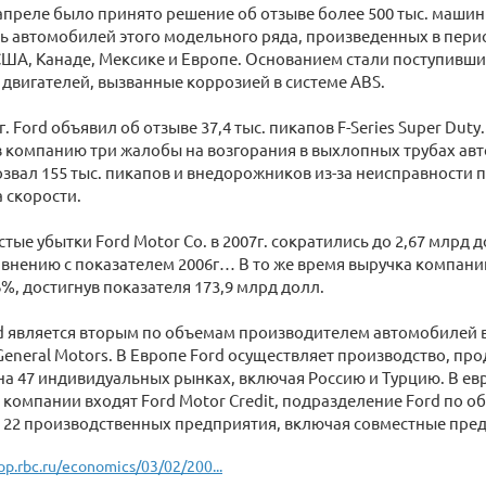
 апреле было принято решение об отзыве более 500 тыс. машин
ь автомобилей этого модельного ряда, произведенных в период 
США, Канаде, Мексике и Европе. Основанием стали поступивш
 двигателей, вызванные коррозией в системе ABS.
г. Ford объявил об отзыве 37,4 тыс. пикапов F-Series Super Dut
 компанию три жалобы на возгорания в выхлопных трубах авт
озвал 155 тыс. пикапов и внедорожников из-за неисправности
 скорости.
ые убытки Ford Motor Co. в 2007г. сократились до 2,67 млрд д
внению с показателем 2006г… В то же время выручка компани
6%, достигнув показателя 173,9 млрд долл.
d является вторым по объемам производителем автомобилей 
General Motors. В Европе Ford осуществляет производство, пр
а 47 индивидуальных рынках, включая Россию и Турцию. В ев
компании входят Ford Motor Credit, подразделение Ford по 
 22 производственных предприятия, включая совместные пре
op.rbc.ru/economics/03/02/200...