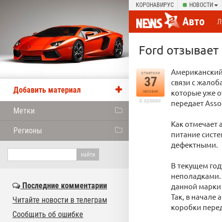
КОРОНАВИРУС
НОВОСТИ
Авто
Л
Ford отзывает
Американский 
отметили
37
связи с жалоб
Добавить материал
которые уже о
человек
в архиве
передает Assoc
Метки
Как отмечает 
Регионы
питание систе
дефектными.
В текущем год
неполадками. 
Последние комментарии
данной марки 
Так, в начале
Читайте новости в телеграм
коробки пере
Сообщить об ошибке