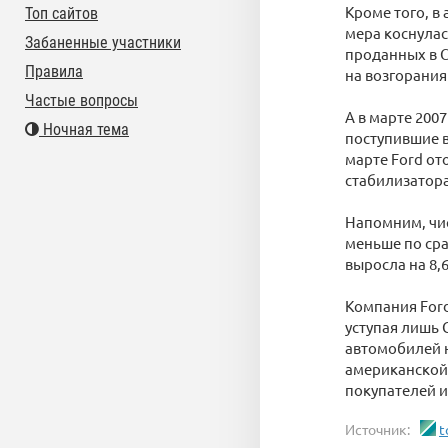
Кроме того, в
Топ сайтов
мера коснулас
Забаненные участники
проданных в 
Правила
на возгорания
Частые вопросы
А в марте 2007
Ночная тема
поступившие в
марте Ford от
стабилизатора
Напомним, чист
меньше по сра
выросла на 8,
Компания For
уступая лишь 
автомобилей н
американской 
покупателей и
Источник:
t