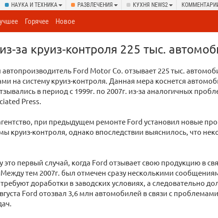
НАУКА И ТЕХНИКА
РАЗВЛЕЧЕНИЯ
КУХНЯ NEWS2
КОММЕНТАРИ
учшее
Горячее
Новое
 из-за круиз-контроля 225 тыс. автомо
автопроизводитель Ford Motor Co. отзывает 225 тыс. автомоб
ами на систему круиз-контроля. Данная мера коснется автомоб
тзывались в период с 1999г. по 2007г. из-за аналогичных пробл
iated Press.
агентство, при предыдущем ремонте Ford установил новые пр
мы круиз-контроля, однако впоследствии выяснилось, что нек
у это первый случай, когда Ford отзывает свою продукцию в св
Между тем 2007г. был отмечен сразу несколькими сообщения
требуют доработки в заводских условиях, а следовательно до
 августа Ford отозвал 3,6 млн автомобилей в связи с проблемам
дач.