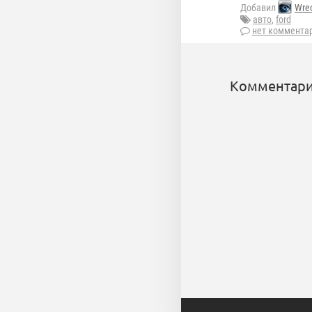
Добавил
Wre
авто
,
ford
нет коммента
Комментари