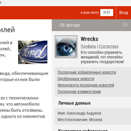
И
Вход
в мою ленту
3157
Об авторе
билей
Wrecks
илей в
Профиль
|
Статистика
илей,
Кто способен управлять
ем,
женщиной, тот способен
управлять государством!
Последние добавленные новости
овода, обеспечивающие
оторые из них были
Одобренные новости
Френдлента последних новостей
Последние комментарии
язи с техническими
Личные данные
ми, что автомобили
лжны быть отозваны.
Имя: Александр Андреев
и одного из элементов
Местоположение: Москва