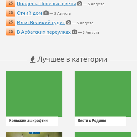
Полдень. Полевые цветы
25
— 5 Августа
Отчий дом
25
— 5 Августа
Илья Великий гудит
25
— 5 Августа
В Арбатских переулках
25
— 5 Августа
Лучшее в категории
Кольский ашкрофтин
Вести с Родины