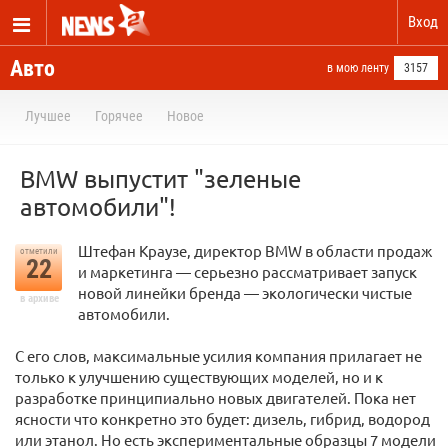
Вход
Авто
в мою ленту
3157
Лучшее
Горячее
Новое
BMW выпустит "зеленые
автомобили"!
Штефан Краузе, директор BMW в области продаж
отметили
22
и маркетинга — серьезно рассматривает запуск
новой линейки бренда — экологически чистые
в архиве
автомобили.
С его слов, максимальные усилия компания прилагает не
только к улучшению существующих моделей, но и к
разработке принципиально новых двигателей. Пока нет
ясности что конкретно это будет: дизель, гибрид, водород
или этанол. Но есть экспериментальные образцы 7 модели