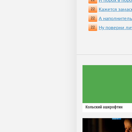
Кажется замас
22
А наполнитель
22
Ну поверни ли
22
Кольский ашкрофтин