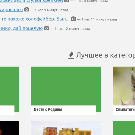
— 1 час 8 минут назад
кировался
— 1 час 9 минут назад
-то похоже холофайбер. Был...
— 1 час 11 минут назад
чико, дай поцелую
— 1 час 12 минут назад
Лучшее в катего
Вести с Родины
Симпатяги