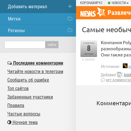
КОРОНАВИРУС
НОВОСТИ
Добавить материал
Развлеч
Метки
Самые необыч
Регионы
Компания Poly
отметили
8
разнообразных
Они также раз
человек
в архиве
Последние комментарии
Источник:
n
Читайте новости в телеграм
Добавил
Arin
Сообщить об ошибке
нет коммента
Топ сайтов
Забаненные участники
Комментари
Правила
Частые вопросы
Ночная тема