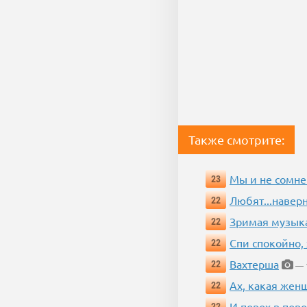
Также смотрите:
Мы и не сомне
23
Любят...навер
22
Зримая музык
22
Спи спокойно, 
22
Вахтерша
22
— 1
Ах, какая жен
22
И порох в поро
22