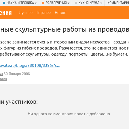
НАУКА И ТЕХНИКА
РАЗВЛЕЧЕНИЯ
КУХНЯ NEWS2
КОММЕНТАРИ
ения
Лучшее
Горячее
Новое
ные скульптурные работы из проводо
scene занимается очень интересным видом искусства – созда
 фигур из гибких проводов. Разумеется, это не единственное и
рабатывают скульптуры, одежду, портреты, цветы…из бумаги.
ovate.ru/blogs/280108/8396/?c...
ka
30 Января 2008
риев
и участников:
Ни одного комментария пока не добавлено