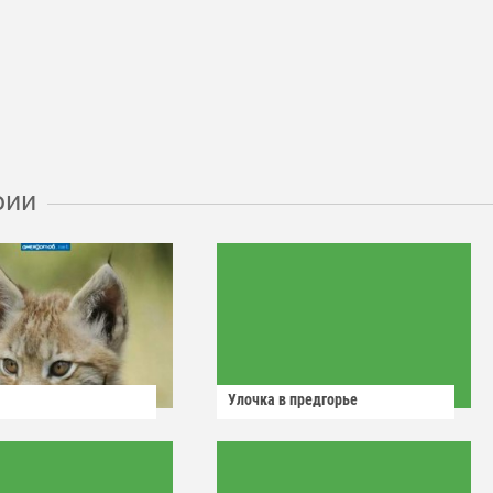
рии
Улочка в предгорье