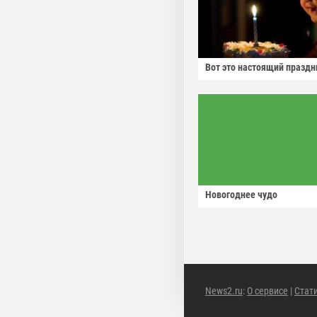
Вот это настоящий праздн
Новогоднее чудо
News2.ru
:
О сервисе
|
Стат