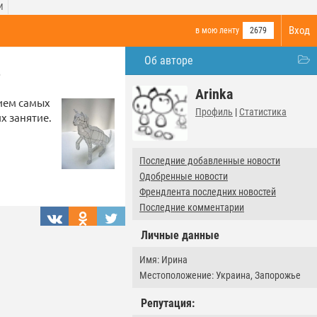
И
Вход
в мою ленту
2679
Об авторе
в
Arinka
нием самых
Профиль
|
Статистика
х занятие.
Последние добавленные новости
Одобренные новости
Френдлента последних новостей
Последние комментарии
Личные данные
Имя: Ирина
Местоположение: Украина, Запорожье
Репутация: