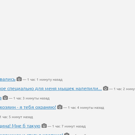
вались
— 1 час 1 минуту назад
ное специально для меня мышек налепили...
— 1 час 2 мину
а
— 1 час 3 минуты назад
хозяин - я тебя охраняю!
— 1 час 4 минуты назад
 час 5 минут назад
щина! Мне б такую
— 1 час 7 минут назад
ховницах и стулья крепкие!