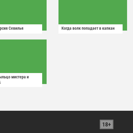
рсия Севилья
Когда волк попадает в капкан
ыльцо мистера и
д
18+