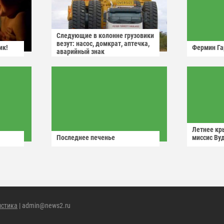
Следующие в колонне грузовики
везут: насос, домкрат, аптечка,
ик!
Фермин Га
аварийный знак
Летнее кр
Последнее печенье
миссис Ву
истика
| admin@news2.ru