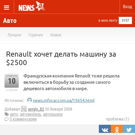
Вход
Авто
в мою ленту
3157
Лучшее
Горячее
Новое
Renault хочет делать машину за
$2500
Французская компания Renault тоже решила
отметили
10
включиться в борьбу за создание самого
дешевого автомобиля в мире.
в архиве
Источник:
news.infocar.com.ua/15654.html
Добавил
sergiy_82
30 Января 2008
авто
,
автомобиль
,
авторынок
3 комментария
проблема (1)