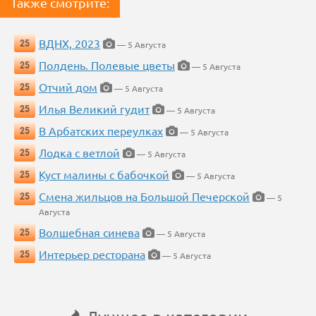
Также смотрите:
ВДНХ, 2023
25
— 5 Августа
Полдень. Полевые цветы
25
— 5 Августа
Отчий дом
25
— 5 Августа
Илья Великий гудит
25
— 5 Августа
В Арбатских переулках
25
— 5 Августа
Лодка с ветлой
25
— 5 Августа
Куст малины с бабочкой
25
— 5 Августа
Смена жильцов на Большой Печерской
25
— 5
Августа
Волшебная синева
25
— 5 Августа
Интерьер ресторана
25
— 5 Августа