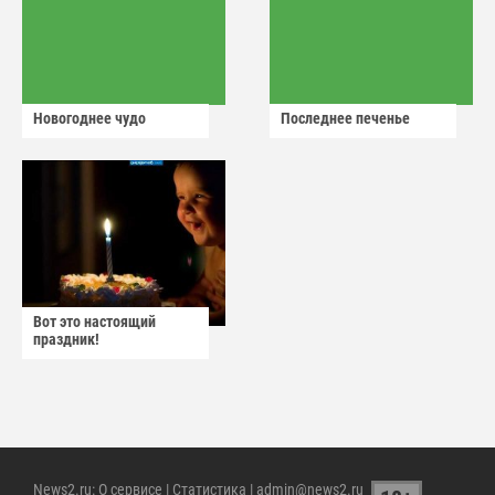
Новогоднее чудо
Последнее печенье
Вот это настоящий
праздник!
News2.ru
:
О сервисе
|
Статистика
| admin@news2.ru