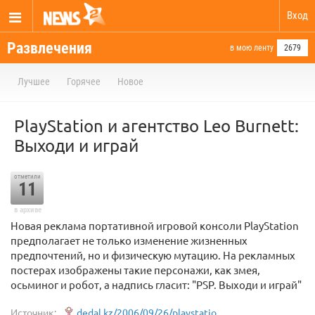
Вход
Развлечения
в мою ленту
2679
Лучшее
Горячее
Новое
PlayStation и агентство Leo Burnett:
Выходи и играй
отметили
11
в архиве
Новая реклама портативной игровой консоли PlayStation
предполагает не только изменение жизненных
предпочтений, но и физическую мутацию. На рекламных
постерах изображены такие персонажи, как змея,
осьминог и робот, а надпись гласит: "PSP. Выходи и играй"
Источник:
dedal.kz/2006/09/26/playstatio...