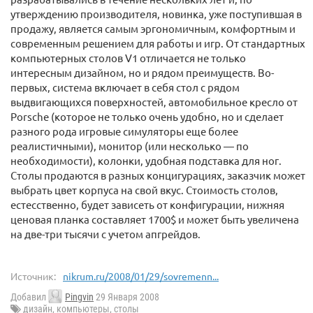
утверждению производителя, новинка, уже поступившая в
продажу, является самым эргономичным, комфортным и
современным решением для работы и игр. От стандартных
компьютерных столов V1 отличается не только
интересным дизайном, но и рядом преимуществ. Во-
первых, система включает в себя стол с рядом
выдвигающихся поверхностей, автомобильное кресло от
Porsche (которое не только очень удобно, но и сделает
разного рода игровые симуляторы еще более
реалистичными), монитор (или несколько — по
необходимости), колонки, удобная подставка для ног.
Столы продаются в разных концигурациях, заказчик может
выбрать цвет корпуса на свой вкус. Стоимость столов,
естесственно, будет зависеть от конфигурации, нижняя
ценовая планка составляет 1700$ и может быть увеличена
на две-три тысячи с учетом апгрейдов.
Источник:
nikrum.ru/2008/01/29/sovremenn...
Добавил
Pingvin
29 Января 2008
дизайн
,
компьютеры
,
столы