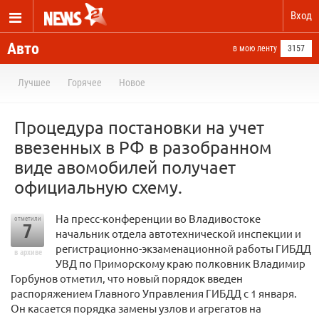
Вход
Авто
в мою ленту
3157
Лучшее
Горячее
Новое
Процедура постановки на учет
ввезенных в РФ в разобранном
виде авомобилей получает
официальную схему.
На пресс-конференции во Владивостоке
отметили
7
начальник отдела автотехнической инспекции и
регистрационно-экзаменационной работы ГИБДД
в архиве
УВД по Приморскому краю полковник Владимир
Горбунов отметил, что новый порядок введен
распоряжением Главного Управления ГИБДД с 1 января.
Он касается порядка замены узлов и агрегатов на