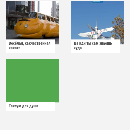
Весёлая, какчественная
Да иди ты сам знаешь
какаха
куда
Таксую для души...