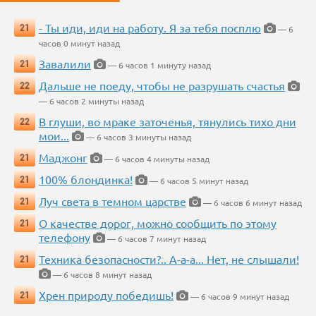
- Ты иди, иди на работу. Я за тебя посплю
21
— 6
часов 0 минут назад
Завалили
21
— 6 часов 1 минуту назад
Дальше не поеду, чтобы не разрушать счастья
22
— 6 часов 2 минуты назад
В глуши, во мраке заточенья, тянулись тихо дни
22
мои...
— 6 часов 3 минуты назад
Маджонг
21
— 6 часов 4 минуты назад
100% блондинка!
21
— 6 часов 5 минут назад
Луч света в темном царстве
21
— 6 часов 6 минут назад
О качестве дорог, можно сообщить по этому
21
телефону
— 6 часов 7 минут назад
Техника безопасности?.. А-а-а... Нет, не слышали!
21
— 6 часов 8 минут назад
Хрен природу победишь!
21
— 6 часов 9 минут назад