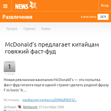
Вход
Развлечения
в мою ленту
2679
Лучшее
Горячее
Новое
MсDonald’s предлагает китайцам
говяжий фаст-фуд
отметил
1
в архиве
Новая рекламная кампания MсDonald’s — это попытка
фаст-фуд гиганта еще в одной стране сделать родной фразу
I’ m lovin’ It…
Источник:
mediacom-center.ru/2006/09/25/...
Добавил
Mediacom
25 Сентября 2006