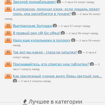
Звездой подрабатывает
22
— 2 часа 55 минут назад
А интересно- подумал ежик- если лошадь ляжет
22
спать, она захлебнется в тумане?
— 2 часа 56 минут
назад
Вьетнамская Золушка
22
— 2 часа 57 минут назад
В правый ряд с@ би с@ка!
22
— 2 часа 58 минут назад
Надо еще купальники в полоску
22
— 2 часа 59 минут
назад
Так вот вы какие - глаза на затылке!
22
— 3 часа 0
минут назад
Признавайтесь, кто спрятал мои таблетки?
22
— 3
часа 1 минуту назад
Как прилежный ученик вижу Девы светлый лик...
22
— 3 часа 2 минуты назад
Лучшее в категории