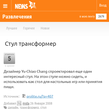
Вход
Развлечения
в мою ленту
2679
Лучшее
Горячее
Новое
Стул трансформер
отметили
5
в архиве
Дизайнер Yu-Chiao Chang спроектировал еще один
интересный стул. На этом стуле можно сидеть, и
использовать как стол для настольных игр или принятия
пищи.
Источник:
prolite.ru/?p=407
Добавил
mida
26 Января 2008
дизайн
,
трансформер
,
стул