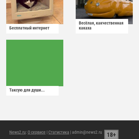
Весёлая, какчественная
Бесплатный интернет
какаха
Таксую для души...
News2.ru
:
О сервисе
|
Статистика
| admin@news2.ru
18+