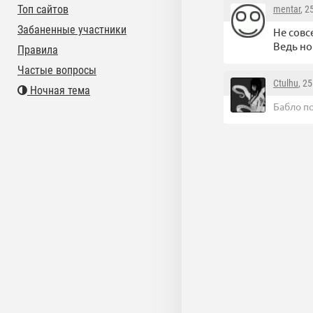
Топ сайтов
mentar
, 2
Забаненные участники
Не совс
Ведь но
Правила
Частые вопросы
Ctulhu
, 2
Ночная тема
Бабло п