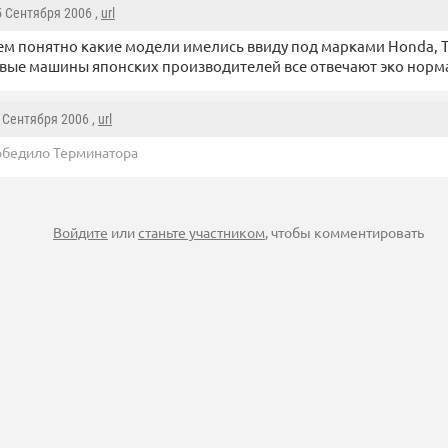
5 Сентября 2006 ,
url
ем понятно какие модели имелись ввиду под марками Honda, To
вые машины японских производителей все отвечают эко норм
5 Сентября 2006 ,
url
обедило Терминатора
Войдите
или
станьте участником
, чтобы комментировать