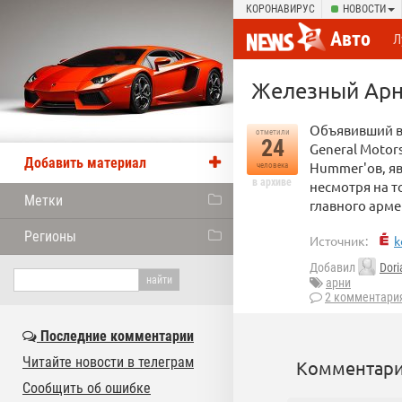
КОРОНАВИРУС
НОВОСТИ
Авто
Л
Железный Арн
Объявивший во
отметили
24
General Motor
Добавить материал
Hummer'ов, яв
человека
в архиве
несмотря на т
Метки
главного арм
Регионы
Источник:
k
Добавил
Dori
арни
2 комментари
Последние комментарии
Читайте новости в телеграм
Комментари
Сообщить об ошибке