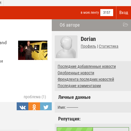
И
Вход
в мою ленту
3157
Об авторе
Dorian
 and
Профиль
|
Статистика
ии
Последние добавленные новости
Одобренные новости
Френдлента последних новостей
Последние комментарии
Личные данные
проблема (1)
Имя: -------------
Репутация: