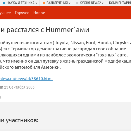
НАУКА И ТЕХНИКА
РАЗВЛЕЧЕНИЯ
КУХНЯ NEWS2
КОММЕНТАРИ
учшее
Горячее
Новое
и расстался с Hummer`ами
йну шести автогигантам( Toyota, Nissan, Ford, Honda, Chrysler
s) экс-Терминатор демонстративно распродал свое собрание
ляющихся одними из наиболее экологически "грязных" авто,
о, что именно он дал путевку в жизнь гражданской модификац
ейского автомобиля Америки.
olesa.ru/news/id/38610.html
an
25 Сентября 2006
я
и участников: