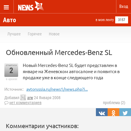
Вход
Авто
в мою ленту
3157
Лучшее
Горячее
Новое
Oбновленный Mercedes-Benz SL
Новый Mercedes-Benz SL будет представлен в
отметили
2
январе на Женевском автосалоне и появится в
продаже уже в конце следующего года
в архиве
Источник:
avtorussia.ru/news1/news.php?i...
Добавил
arw
24 Января 2008
нет комментариев
проблема (2)
Комментарии участников: