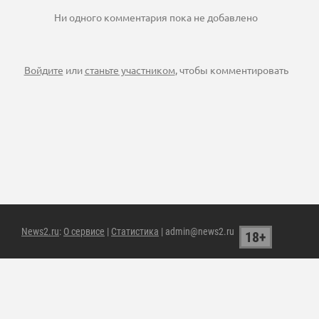
Ни одного комментария пока не добавлено
Войдите
или
станьте участником
, чтобы комментировать
News2.ru
:
О сервисе
|
Статистика
| admin@news2.ru
18+