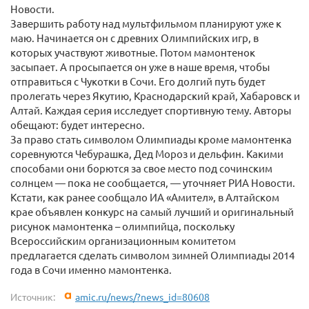
Новости.
Завершить работу над мультфильмом планируют уже к
маю. Начинается он с древних Олимпийских игр, в
которых участвуют животные. Потом мамонтенок
засыпает. А просыпается он уже в наше время, чтобы
отправиться с Чукотки в Сочи. Его долгий путь будет
пролегать через Якутию, Краснодарский край, Хабаровск и
Алтай. Каждая серия исследует спортивную тему. Авторы
обещают: будет интересно.
За право стать символом Олимпиады кроме мамонтенка
соревнуются Чебурашка, Дед Мороз и дельфин. Какими
способами они борются за свое место под сочинским
солнцем — пока не сообщается, — уточняет РИА Новости.
Кстати, как ранее сообщало ИА «Амител», в Алтайском
крае объявлен конкурс на самый лучший и оригинальный
рисунок мамонтенка – олимпийца, поскольку
Всероссийским организационным комитетом
предлагается сделать символом зимней Олимпиады 2014
года в Сочи именно мамонтенка.
Источник:
amic.ru/news/?news_id=80608