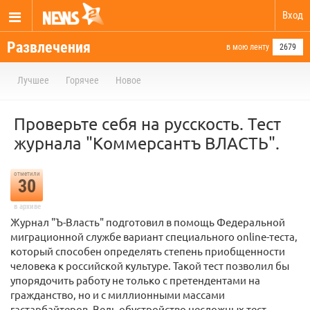
Вход
Развлечения
в мою ленту
2679
Лучшее
Горячее
Новое
Проверьте себя на русскость. Тест
журнала "Коммерсантъ ВЛАСТЬ".
отметили
30
в архиве
Журнал "Ъ-Власть" подготовил в помощь Федеральной
миграционной службе вариант специального online-теста,
который способен определять степень приобщенности
человека к российской культуре. Такой тест позволил бы
упорядочить работу не только с претендентами на
гражданство, но и с миллионными массами
гастарбайтеров. Ведь обустройство несложных тест-