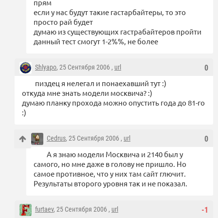
прям
если у нас будут такие гастарбайтеры, то это
просто рай будет
думаю из существующих гастрабайтеров пройти
данный тест смогут 1-2%%, не более
Shlyapo
, 25 Сентября 2006 ,
url
0
пиздец я нелегал и понаехавший тут :)
откуда мне знать модели москвича? :)
думаю планку прохода можно опустить года до 81-го
:)
Cedrus
, 25 Сентября 2006 ,
url
0
А я знаю модели Москвича и 2140 был у
самого, но мне даже в голову не пришло. Но
самое противное, что у них там сайт глючит.
Результаты второго уровня так и не показал.
furtaev
, 25 Сентября 2006 ,
url
-1