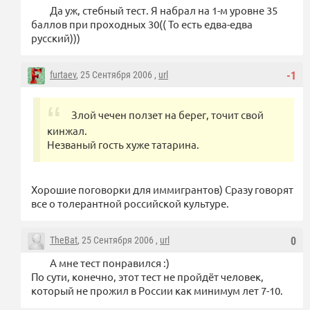
Да уж, стебный тест. Я набрал на 1-м уровне 35
баллов при проходных 30(( То есть едва-едва
русский)))
furtaev
, 25 Сентября 2006 ,
url
-1
Злой чечен ползет на берег, точит свой
кинжал.
Незваный гость хуже татарина.
Хорошие поговорки для иммигрантов) Сразу говорят
все о толерантной российской культуре.
TheBat
, 25 Сентября 2006 ,
url
0
А мне тест понравился :)
По сути, конечно, этот тест не пройдёт человек,
который не прожил в России как минимум лет 7-10.