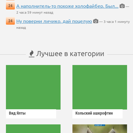
А наполнитель-то похоже холофайбер. Был...
24
—
2 часа 59 минут назад
Ну поверни личико, дай поцелую
24
— 3 часа 1 минуту
назад
Лучшее в категории
Вид Ялты
Кольский ашкрофтин