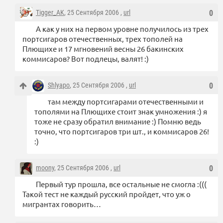
Tigger_AK
, 25 Сентября 2006 ,
url
0
А как у них на первом уровне получилось из трех
портсигаров отечественных, трех тополей на
Плющихе и 17 мгновений весны 26 бакинских
коммисаров? Вот подлецы, валят! :)
Shlyapo
, 25 Сентября 2006 ,
url
0
там между портсигарами отечественными и
тополями на Плющихе стоит знак умножения :) я
тоже не сразу обратил внимание :) Помню ведь
точно, что портсигаров три шт., и коммисаров 26!
:)
moony
, 25 Сентября 2006 ,
url
0
Первый тур прошла, все остальные не смогла :(((
Такой тест не каждый русский пройдет, что уж о
мигрантах говорить…