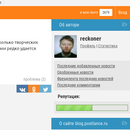
И
Вход
в мою ленту
2679
Об авторе
reckoner
сколько творческих
Профиль
|
Статистика
зии редко удается
Последние добавленные новости
Одобренные новости
Френдлента последних новостей
проблема (2)
Последние комментарии
Репутация:
О сайте blog.postlance.ru