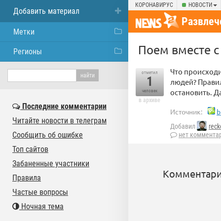
КОРОНАВИРУС
НОВОСТИ
Добавить материал
Развлеч
Метки
Поем вместе с
Регионы
Что происходи
отметил
1
людей? Правил
остановить. Д
человек
в архиве
Последние комментарии
Источник:
b
Читайте новости в телеграм
Добавил
reck
Сообщить об ошибке
нет коммента
Топ сайтов
Забаненные участники
Комментари
Правила
Частые вопросы
Ночная тема