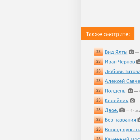
Также смотрите:
Вид Ялты
23
— 4
Иван Чернов
23
Любовь Титов
23
Алексей Савч
23
Полдень.
23
— 4
Келейник
23
— 
Двое.
23
— 4 час
Без названия
23
Восход луны н
23
Каменный мос
23