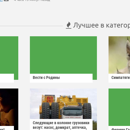
Лучшее в катего
Вести с Родины
Симпатяги
Следующие в колонне грузовики
везут: насос, домкрат, аптечка,
ик!
Фермин Га