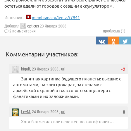
остаться вдали от городов с севшим аккумулятором.
Источник:
membrana.ru/lenta/?7941
Добавил
opticus
23 Января 2008
2 комментария
проблема (1)
Комментарии участников:
bigalf
, 23 Января 2008 ,
url
-2
Занятная картинка будущего планеты: высшие с
автоматами, на электрокарах, за стенами с
армейской охраной от массового концлагеря с
фанатиками и их заложниками.
LevM
, 24 Января 2008 ,
url
0
Хотя-б отметил свое невежество как офтопик…