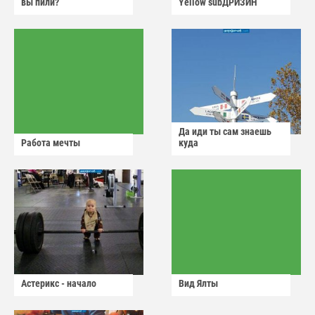
вы пили?
Yellow subДРИЗИН
Да иди ты сам знаешь
Работа мечты
куда
Астерикс - начало
Вид Ялты