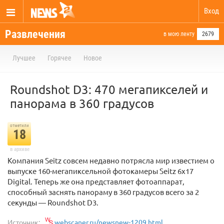
Вход
Развлечения
в мою ленту
2679
Лучшее
Горячее
Новое
Roundshot D3: 470 мегапикселей и
панорама в 360 градусов
отметили
18
в архиве
Компания Seitz совсем недавно потрясла мир известием о
выпуске 160-мегапиксельной фотокамеры Seitz 6x17
Digital. Теперь же она представляет фотоаппарат,
способный заснять панораму в 360 градусов всего за 2
секунды — Roundshot D3.
Источник:
webscaner.ru/newsnew-1209.html