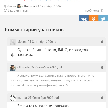
Добавил
otherside
24 Сентября 2006
3 комментария
проблема (3)
Комментарии участников:
Moses
, 24 Сентября 2006 ,
url
0
Однако, блин… Что-то, IMHO, из раздела
фантастики…
otherside
, 24 Сентября 2006 ,
url
0
Я знакомому дал ссылку на эту новость, а он мне
сказал, что где то в инете видел на один гигапиксел
фотик. А ты говоришь фантастика! :)
mentar
, 25 Сентября 2006 ,
url
0
Зачем так много? не понимаю.