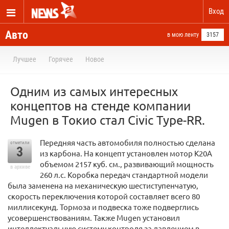
Вход
Авто
в мою ленту
3157
Лучшее
Горячее
Новое
Одним из самых интересных
концептов на стенде компании
Mugen в Токио стал Civic Type-RR.
Передняя часть автомобиля полностью сделана
отметили
3
из карбона. На концепт установлен мотор K20A
объемом 2157 куб. см., развивающий мощность
в архиве
260 л.с. Коробка передач стандартной модели
была заменена на механическую шестиступенчатую,
скорость переключения которой составляет всего 80
миллисекунд. Тормоза и подвеска тоже подверглись
усовершенствованиям. Также Mugen установил
интеллектуальную систему контроля за давлением в