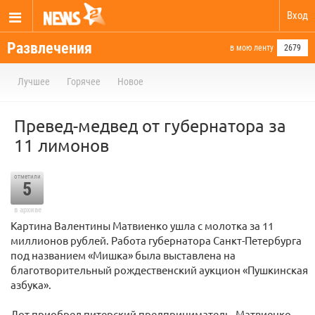
Вход
Развлечения
в мою ленту
2679
Лучшее
Горячее
Новое
Превед-медвед от губернатора за
11 лимонов
отметили
5
в архиве
Картина Валентины Матвиенко ушла с молотка за 11
миллионов рублей. Работа губернатора Санкт-Петербурга
под названием «Мишка» была выставлена на
благотворительный рождественский аукцион «Пушкинская
азбука».
Лот приобрел питерский предприниматель. Матвиенко,