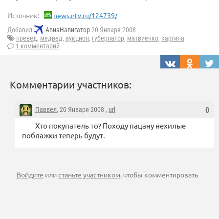
Источник:
news.ntv.ru/124739/
Добавил
АвиаНавигатор
20 Января 2008
превед
,
медвед
,
аукцион
,
губернатор
,
матвиенко
,
картина
1 комментарий
Комментарии участников:
Паввел
, 20 Января 2008 ,
url
0
Хто покупатель то? Походу пацану нехилые
поблажки теперь будут.
Войдите
или
станьте участником
, чтобы комментировать