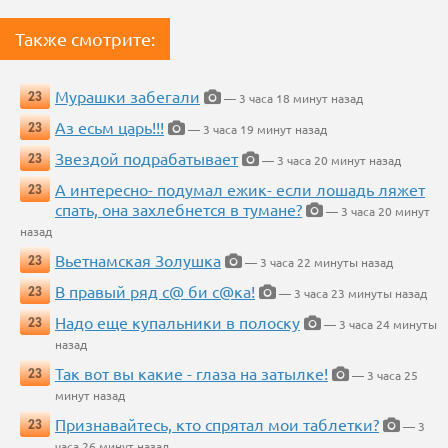
Также смотрите:
Мурашки забегали
23
— 3 часа 18 минут назад
Аз есьм царь!!!
23
— 3 часа 19 минут назад
Звездой подрабатывает
23
— 3 часа 20 минут назад
А интересно- подумал ежик- если лошадь ляжет
23
спать, она захлебнется в тумане?
— 3 часа 20 минут
назад
Вьетнамская Золушка
23
— 3 часа 22 минуты назад
В правый ряд с@ би с@ка!
23
— 3 часа 23 минуты назад
Надо еще купальники в полоску
23
— 3 часа 24 минуты
назад
Так вот вы какие - глаза на затылке!
23
— 3 часа 25
минут назад
Признавайтесь, кто спрятал мои таблетки?
23
— 3
часа 26 минут назад