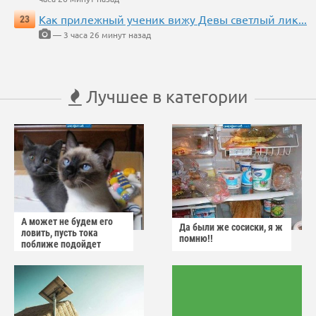
Как прилежный ученик вижу Девы светлый лик...
23
— 3 часа 26 минут назад
Лучшее в категории
А может не будем его
Да были же сосиски, я ж
ловить, пусть тока
помню!!
поближе подойдет