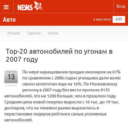
Вход
Авто
в мою ленту
3157
Лучшее
Горячее
Новое
Top-20 автомобилей по угонам в
2007 году
По мере наращивания продаж иномарок на 61%
отметили
13
по сравнению с 2006 годом угонщики дали волю
своим аппетитам еще на 16%. По Московскому
в архиве
региону в 2007 году без вести пропало 8135
автомобилей, это на 1200 больше, чем в прошлом году.
Средняя цена новой покупки выросла с 16 тыс. до 19 тыс.
долларов, что на теневом рынке выразилось в
перестановке лидеров рейтинга самых угоняемых
автомобилей.