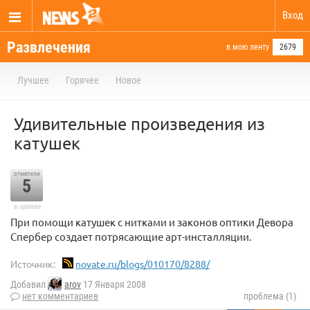
Вход
Развлечения
в мою ленту
2679
Лучшее
Горячее
Новое
Удивительные произведения из
катушек
отметили
5
в архиве
При помощи катушек с нитками и законов оптики Девора
Спербер создает потрясающие арт-инсталляции.
Источник:
novate.ru/blogs/010170/8288/
Добавил
arov
17 Января 2008
нет комментариев
проблема (1)