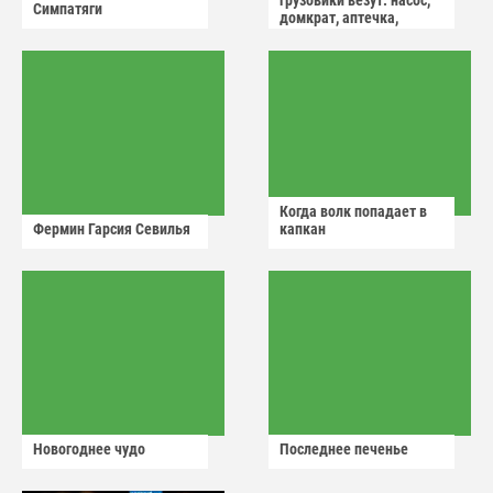
грузовики везут: насос,
Симпатяги
домкрат, аптечка,
аварийный знак
Когда волк попадает в
Фермин Гарсия Севилья
капкан
Новогоднее чудо
Последнее печенье