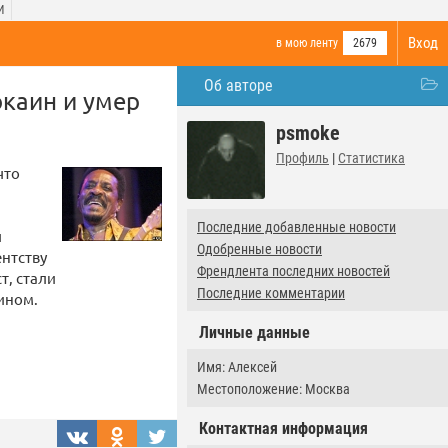
И
Вход
в мою ленту
2679
Об авторе
окаин и умер
psmoke
Профиль
|
Статистика
что
Последние добавленные новости
л
Одобренные новости
ентству
Френдлента последних новостей
т, стали
Последние комментарии
ином.
Личные данные
Имя: Алексей
Местоположение: Москва
Контактная информация