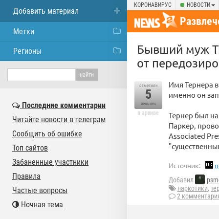
КОРОНАВИРУС
НОВОСТИ
Добавить материал
Развлеч
Метки
Бывший муж Ти
Регионы
от передозиро
Имя Тернера в
отметили
5
именно он зап
Последние комментарии
человек
в архиве
Тернер был на
Читайте новости в телеграм
Паркер, прово
Сообщить об ошибке
Associated Pr
"существенны
Топ сайтов
Забаненные участники
Источник:
n
Правила
Добавил
psm
наркотики
,
те
Частые вопросы
2 комментари
Ночная тема