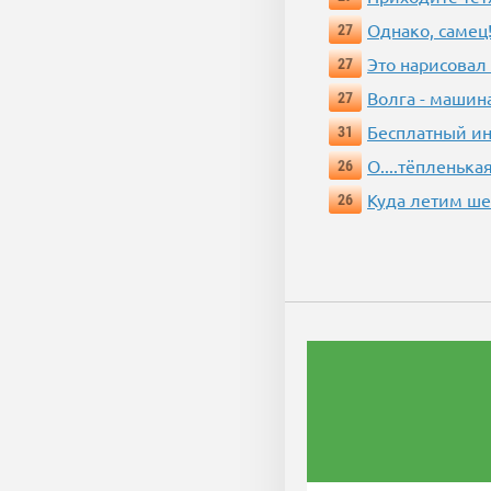
Однако, самец!
27
Это нарисовал
27
Волга - машин
27
Бесплатный ин
31
О....тёпленькая
26
Куда летим ш
26