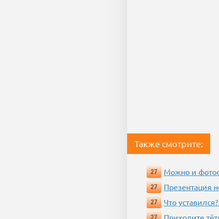
Также смотрите:
Можно и фотос
27
Презентация 
27
Что уставился?
27
Приходите тёт
27