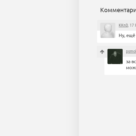
Комментари
KKnD
, 17
Ну, ещё
psmo
за в
можн