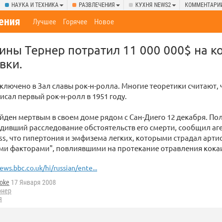
НАУКА И ТЕХНИКА
РАЗВЛЕЧЕНИЯ
КУХНЯ NEWS2
КОММЕНТАРИ
ения
Лучшее
Горячее
Новое
ны Тернер потратил 11 000 000$ на к
вки.
ключено в Зал славы рок-н-ролла. Многие теоретики считают, 
исал первый рок-н-ролл в 1951 году.
йден мертвым в своем доме рядом с Сан-Диего 12 декабря. По
дивший расследование обстоятельств его смерти, сообщил аг
ess, что гипертония и эмфизема легких, которыми страдал артис
ми факторами", повлиявшими на протекание отравления кока
ews.bbc.co.uk/hi/russian/ente...
oke
17 Января 2008
рнер
я