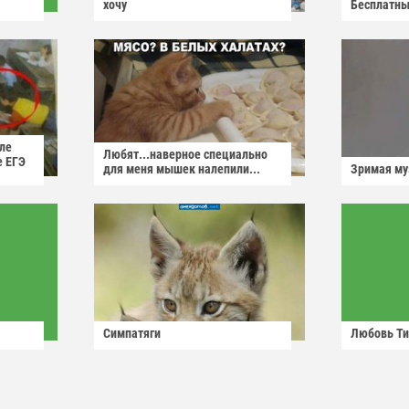
хочу
Бесплатны
ле
Любят...наверное специально
е ЕГЭ
для меня мышек налепили...
Зримая м
Симпатяги
Любовь Ти