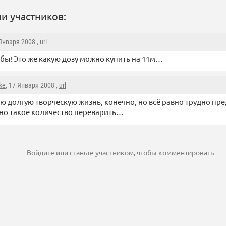
и участников:
 Января 2008 ,
url
 бы! Это же какую дозу можно купить на 11м…
ke
, 17 Января 2008 ,
url
сю долгую творческую жизнь, конечно, но всё равно трудно пред
о такое количество переварить…
Войдите
или
станьте участником
, чтобы комментировать