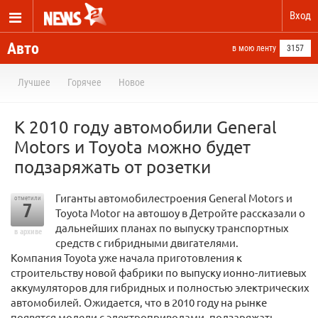
Вход
Авто
в мою ленту
3157
Лучшее
Горячее
Новое
К 2010 году автомобили General
Motors и Toyota можно будет
подзаряжать от розетки
Гиганты автомобилестроения General Motors и
отметили
7
Toyota Motor на автошоу в Детройте рассказали о
дальнейших планах по выпуску транспортных
в архиве
средств с гибридными двигателями.
Компания Toyota уже начала приготовления к
строительству новой фабрики по выпуску ионно-литиевых
аккумуляторов для гибридных и полностью электрических
автомобилей. Ожидается, что в 2010 году на рынке
появятся модели с электроприводами, подзаряжать