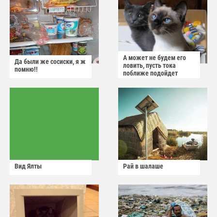
А может не будем его
Да были же сосиски, я ж
ловить, пусть тока
помню!!
поближе подойдет
Вид Ялты
Рай в шалаше