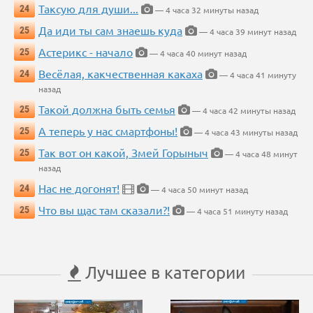
Таксую для души...
24
— 4 часа 32 минуты назад
Да иди ты сам знаешь куда
25
— 4 часа 39 минут назад
Астерикс - начало
25
— 4 часа 40 минут назад
Весёлая, какчественная какаха
24
— 4 часа 41 минуту
назад
Такой должна быть семья
25
— 4 часа 42 минуты назад
А теперь у нас смартфоны!
25
— 4 часа 43 минуты назад
Так вот он какой, Змей Горыныч
25
— 4 часа 48 минут
назад
Нас не догонят!
24
— 4 часа 50 минут назад
Что вы щас там сказали?!
25
— 4 часа 51 минуту назад
Лучшее в категории