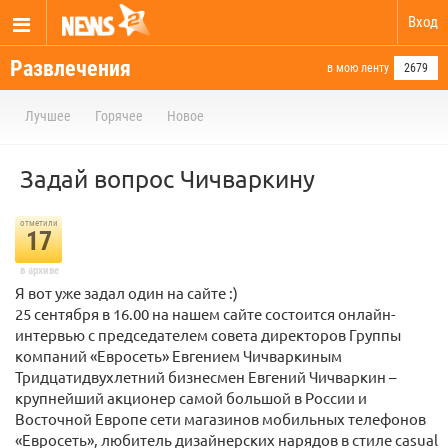
Вход
Развлечения
в мою ленту
2679
Лучшее
Горячее
Новое
Задай вопрос Чичваркину
отметили
17
в архиве
Я вот уже задал один на сайте :)
25 сентября в 16.00 на нашем сайте состоится онлайн-
интервью с председателем совета директоров Группы
компаний «Евросеть» Евгением Чичваркиным
Тридцатидвухлетний бизнесмен Евгений Чичваркин –
крупнейший акционер самой большой в России и
Восточной Европе сети магазинов мобильных телефонов
«Евросеть», любитель дизайнерских нарядов в стиле casual